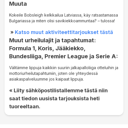
Muuta
Kokeile Bobsleigh kelkkailua Latviassa, käy ratsastamassa
Bulgariassa ja miten olisi savikiekkoammuntaa? – tulossa!
»
Katso muut aktiviteettitarjoukset tästä
Muut urheilulajit ja tapahtumat:
Formula 1, Koris, Jääkiekko,
Bundesliiga, Premier League ja Serie A:
Välitämme lippuja kaikkiin suuriin jalkapalloliiga otteluihin ja
mottoriurheilutapahtumiin, joten ole yhteydessä
asiakaspalveluumme jos kaipaat lippuja.
« Liity sähköpostilistallemme tästä niin
saat tiedon uusista tarjouksista heti
tuoreeltaan.