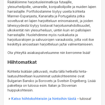
Räätälöimme harjoitusleirimatkoja futaajille,
yleisurheilijoille, uimareille, koripalloilijoille ja muiden lajien
harrastajille. Portfoliostamme löytyy useita kohteita
Manner-Espanjasta, Kanarialta ja Portugalista jotka
soveltuvat eri lajien harjoitteluun erinomaisesti, ja joiden
läheisyydestä löytyy loistavat harjoitusmahdollisuudet,
ulkokentät niin yleisurheiluun, uintiin kuin eri pallolajien
harrastajille. Huolehdimme myös ruokailusta ja
harjoitusratojen ja salivuorojen varauksista, jotta voit itse
keskittyä ainoastaan harjoitteluun ja/tai valmentamiseen.
Ota yhteyttä asiakaspalveluumme niin kerromme lisää!
Hiihtomatkat
Kohteita lisätään jatkuvasti, mutta tällä hetkellä hinta-
laatusuhteeltaan kuumimmat uutiskohteemme ovat
Bulgarian Bansko ja Borovets ja Sveitsin Engelberg. Lisää
paketteja on tulossa esim. Italian ja Slovenian
huippukohteisiin.
»
Katso hiihtokohteisiin ja hintoihin tästä
– tulossa!