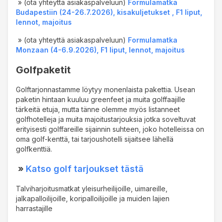
» (ota yhteyttä asiakaspalveluun)
Formulamatka
Budapestiin (24-26.7.2026), kisakuljetukset , F1 liput,
lennot, majoitus
» (ota yhteyttä asiakaspalveluun)
Formulamatka
Monzaan (4-6.9.2026), F1 liput, lennot, majoitus
Golfpaketit
Golftarjonnastamme löytyy monenlaista pakettia. Usean
paketin hintaan kuuluu greenfeet ja muita golffaajille
tärkeitä etuja, mutta tänne olemme myös listanneet
golfhotelleja ja muita majoitustarjouksia jotka soveltuvat
erityisesti golffareille sijainnin suhteen, joko hotelleissa on
oma golf-kenttä, tai tarjoushotelli sijaitsee lähellä
golfkenttiä.
»
Katso golf tarjoukset tästä
Talviharjoitusmatkat yleisurheilijoille, uimareille,
jalkapalloilijoille, koripalloilijoille ja muiden lajien
harrastajille