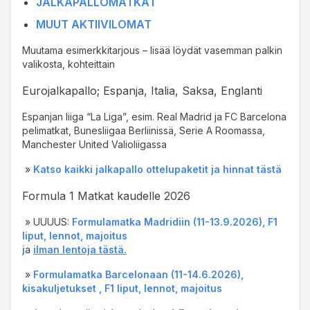
JALKAPALLOMATKAT
MUUT AKTIIVILOMAT
Muutama esimerkkitarjous – lisää löydät vasemman palkin
valikosta, kohteittain
Eurojalkapallo; Espanja, Italia, Saksa, Englanti
Espanjan liiga “La Liga”, esim. Real Madrid ja FC Barcelona
pelimatkat, Bunesliigaa Berliinissä, Serie A Roomassa,
Manchester United Valioliigassa
»
Katso kaikki jalkapallo ottelupaketit ja hinnat tästä
Formula 1 Matkat kaudelle 2026
» UUUUS:
Formulamatka Madridiin (11-13.9.2026), F1
liput, lennot, majoitus
j
a
ilman lentoja tästä.
»
Formulamatka Barcelonaan (11-14.6.2026)
,
kisakuljetukset , F1 liput, lennot, majoitus