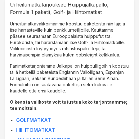
Urheilumatkatarjoukset: Huippujalkapallo,
Formula 1 paketit, Golf- ja Hiihtomatkat
Urheilumatkavalikoimamme koostuu paketeista niin lajeja
itse harrastaville kuin penkkiurheilijoille. Kauttamme
pääsee seuraamaan Eurooppalaista huippufutista,
Eurokorista, tai hararstamaan itse Golf- ja Hiihtomatkoille.
Valikoimasta löytyy myös ratsastuspaketteja, tai
harvinaisempia elämyksiä kuten bobsleight kelkkailua.
Fanimatkatarjontamme Jalkapallon huippulliigoihin koostuu
tällä hetkellä paketeista Englannin Valioliigaan, Espanjan
La Ligaan, Saksan Bundesliihaan ja Italian Serie A:han.
Formuloihin on saatavana paketteja sekä kuluvalle
kaudelle että ensi kaudelle.
Oikeasta valikosta voit tutustua koko tarjontaamme;
teemoittain.
GOLFMATKAT
HIIHTOMATKAT