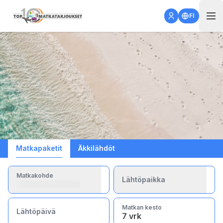
Open 
FI
Matkapaketit
Äkkilähdöt
Matkakohde
Lähtöpaikka
Matkan kesto
Lähtöpäivä
7 vrk