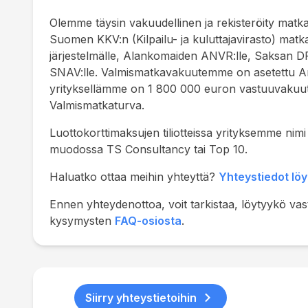
Olemme täysin vakuudellinen ja rekisteröity matka
Suomen KKV:n (Kilpailu- ja kuluttajavirasto) matka
järjestelmälle, Alankomaiden ANVR:lle, Saksan DR
SNAV:lle. Valmismatkavakuutemme on asetettu Andal
yrityksellämme on 1 800 000 euron vastuuvakuutus
Valmismatkaturva.
Luottokorttimaksujen tiliotteissa yrityksemme nim
muodossa TS Consultancy tai Top 10.
Haluatko ottaa meihin yhteyttä?
Yhteystiedot löyt
Ennen yhteydenottoa, voit tarkistaa, löytyykö va
kysymysten
FAQ-osiosta
.
Siirry yhteystietoihin