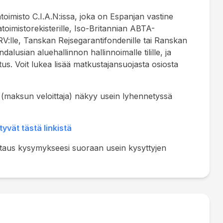
toimisto C.I.A.N:issa, joka on Espanjan vastine
toimistorekisterille, Iso-Britannian ABTA-
V:lle, Tanskan Rejsegarantifondenille tai Ranskan
usian aluehallinnon hallinnoimalle tilille, ja
. Voit lukea lisää matkustajansuojasta osiosta
i (maksun veloittaja) näkyy usein lyhennetyssä
yvät tästä linkistä
staus kysymykseesi suoraan usein kysyttyjen