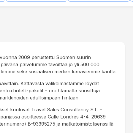
, vuonna 2009 perustettu Suomen suurin
 päivänä palvelumme tavoittaa jo yli 500 000
rjeidemme sekä sosiaalisen median kanaviemme kautta.
päivittäin. Kattavasta valikoimastamme löydät
lento+hotelli-paketit – unohtamatta suosittuja
markkinoiden edullisimpaan hintaan.
set kuuluvat Travel Sales Consultancy S.L. -
 Espanjassa osoitteessa Calle Londres 4-4, 29639
erinumero) B-93395275 ja matkatoimistolisenssillä