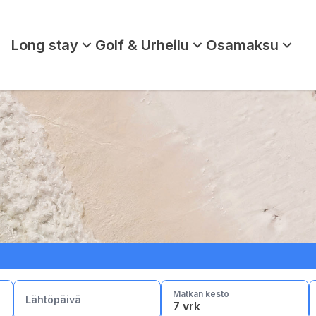
Long stay
Golf & Urheilu
Osamaksu
lla
Torremolinos
Marbella
Gran Canaria
Matkan kesto
Lähtöpäivä
7 vrk