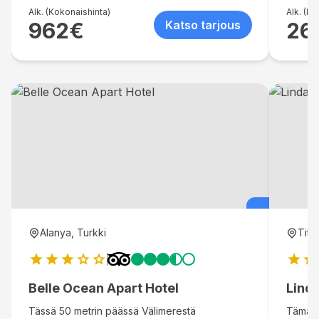
matka.
Hotelli
Alk. (Kokonaishinta)
Alk. (Ko
962
€
Katso tarjous
26
vesiurh
on toim
lomaa 
kuntoil
löytyy v
ruokia 
pääsää
mutta n
aikuist
kylpyh
terassi
Interne
0,2 km
km
Kem
antiiki
Alanya, Turkki
Titr
km
Thre
kanjoni
18,3 k
Park: 
Belle Ocean Apart Hotel
Linda
Tässä 50 metrin päässä Välimerestä
Tämä 5