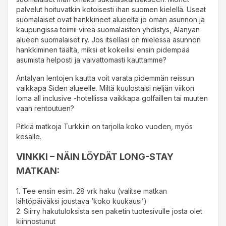
palvelut hoituvatkin kotoisesti ihan suomen kielellä. Useat
suomalaiset ovat hankkineet alueelta jo oman asunnon ja
kaupungissa toimii vireä suomalaisten yhdistys, Alanyan
alueen suomalaiset ry. Jos itselläsi on mielessä asunnon
hankkiminen täältä, miksi et kokeilisi ensin pidempää
asumista helposti ja vaivattomasti kauttamme?
Antalyan lentojen kautta voit varata pidemmän reissun
vaikkapa Siden alueelle. Miltä kuulostaisi neljän viikon
loma all inclusive -hotellissa vaikkapa golfaillen tai muuten
vaan rentoutuen?
Pitkiä matkoja Turkkiin on tarjolla koko vuoden, myös
kesälle.
VINKKI – NÄIN LÖYDÄT LONG-STAY
MATKAN:
1. Tee ensin esim. 28 vrk haku (valitse matkan
lähtöpäiväksi joustava ‘koko kuukausi’)
2. Siirry hakutuloksista sen paketin tuotesivulle josta olet
kiinnostunut