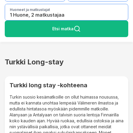
Huoneet ja matkustajat
1 Huone, 2 matkustajaa
Etsi matka
Turkki Long-stay
Turkki long stay -kohteena
Turkin suosio kesämatkoille on ollut huimassa nousussa,
mutta ei kannata unohtaa lempeää Välimeren ilmastoa ja
edullista hintatasoa myöskään pidemmille matkoille.
Alanyaan ja Antalyaan on talvisin suoria lentoja Finnairilla
koko kauden ajan. Hyvää ruokaa, edullisia ostoksia ja aina
niin ystävällisiä paikallisia, jotka ovat ottaneet meidät
suomalaiset ihan omaksi sukulaiskansakseen. Monet