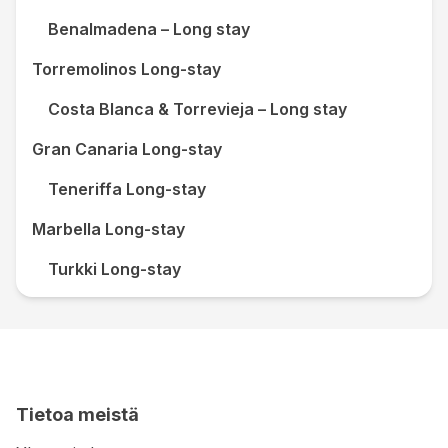
0,2 km
Moonlight-puisto ja -ranta: 3,3
km
Kemerin venesatama: 3,5 km
Faselisin
Benalmadena – Long stay
antiikinajan kaupunki: 5,4 km
Tahtali 2365: 8,6
km
Three Islands Diving Area: 12,5 km
Goynukin
Torremolinos Long-stay
kanjoni: 13,3 km
Hiihtokeskus: 13,3 km
Chimera:
18,3 km
Beldibin rantapuisto: 18,5 km
Ulupinar
Costa Blanca & Torrevieja – Long stay
Park: 18,5 km
Gran Canaria Long-stay
Teneriffa Long-stay
Marbella Long-stay
Turkki Long-stay
Tietoa meistä