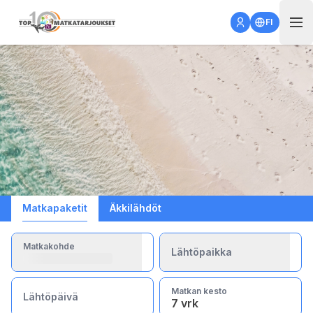
Open 
FI
Matkapaketit
Äkkilähdöt
Matkakohde
Lähtöpaikka
Matkan kesto
Lähtöpäivä
7 vrk