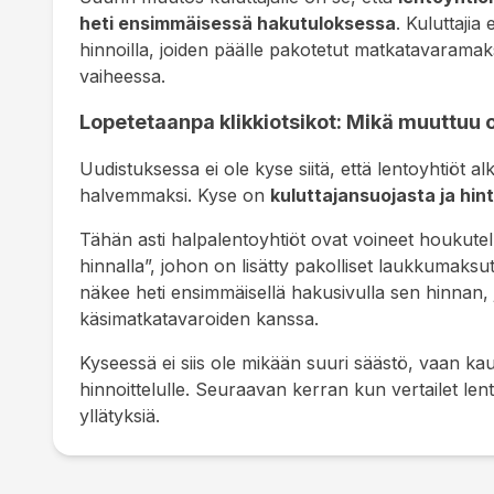
heti ensimmäisessä hakutuloksessa
. Kuluttajia
hinnoilla, joiden päälle pakotetut matkatavarama
vaiheessa.
Lopetetaanpa klikkiotsikot: Mikä muuttuu 
Uudistuksessa ei ole kyse siitä, että lentoyhtiöt alk
halvemmaksi. Kyse on
kuluttajansuojasta ja hin
Tähän asti halpalentoyhtiöt ovat voineet houkutell
hinnalla”, johon on lisätty pakolliset laukkumaks
näkee heti ensimmäisellä hakusivulla sen hinnan,
käsimatkatavaroiden kanssa
.
Kyseessä ei siis ole mikään suuri säästö, vaan ka
hinnoittelulle
. Seuraavan kerran kun vertailet lento
yllätyksiä
.