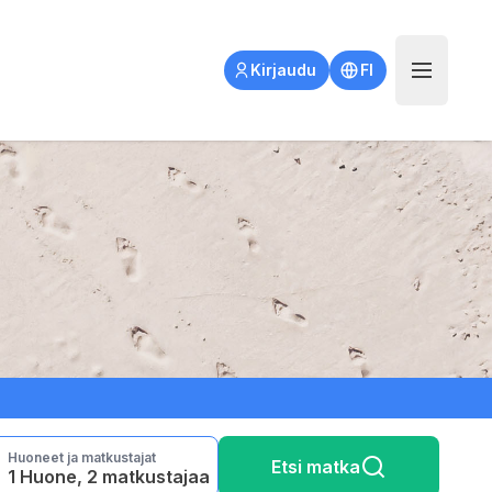
Open main
Kirjaudu
FI
Huoneet ja matkustajat
Etsi matka
1 Huone, 2 matkustajaa