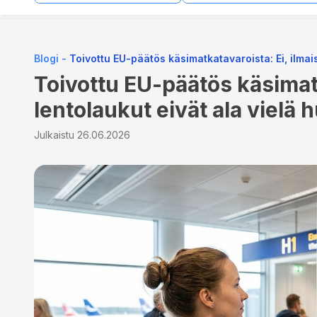
Blogi
-
Toivottu EU-päätös käsimatkatavaroista: Ei, ilmai
Toivottu EU-päätös käsimatk
lentolaukut eivät ala vielä
Julkaistu
26.06.2026