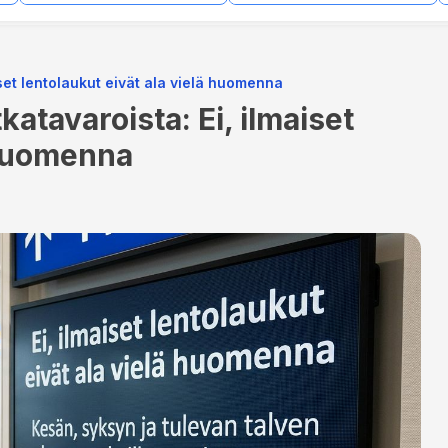
set lentolaukut eivät ala vielä huomenna
atavaroista: Ei, ilmaiset
 huomenna