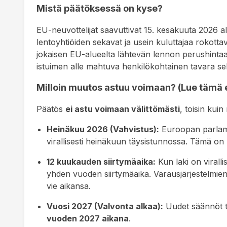
Mistä päätöksessä on kyse?
EU-neuvottelijat saavuttivat 15. kesäkuuta 2026 a
lentoyhtiöiden sekavat ja usein kuluttajaa rokot
jokaisen EU-alueelta lähtevän lennon perushintaan 
istuimen alle mahtuva henkilökohtainen tavara sek
Milloin muutos astuu voimaan? (Lue tämä 
Päätös
ei astu voimaan välittömästi
, toisin kui
Heinäkuu 2026 (Vahvistus):
Euroopan parlame
virallisesti heinäkuun täysistunnossa. Tämä on 
12 kuukauden siirtymäaika:
Kun laki on viralli
yhden vuoden siirtymäaika. Varausjärjestelmien,
vie aikansa.
Vuosi 2027 (Valvonta alkaa):
Uudet säännöt tu
vuoden 2027 aikana
.