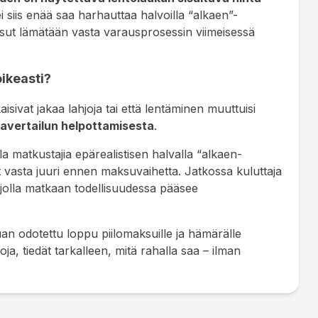
 ei siis enää saa harhauttaa halvoilla “alkaen”-
ksut lämätään vasta varausprosessin viimeisessä
oikeasti?
aisivat jakaa lahjoja tai että lentäminen muuttuisi
tavertailun helpottamisesta
.
a matkustajia epärealistisen halvalla “alkaen-
ut vasta juuri ennen maksuvaihetta
. Jatkossa kuluttaja
 jolla matkaan todellisuudessa pääsee
uan odotettu loppu piilomaksuille ja hämärälle
ja, tiedät tarkalleen, mitä rahalla saa – ilman