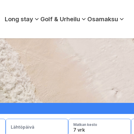
Long stay
Golf & Urheilu
Osamaksu
lla
Torremolinos
Marbella
Gran Canaria
Matkan kesto
Lähtöpäivä
7 vrk