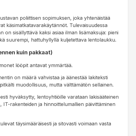
lustavan poliittisen sopimuksen, joka yhtenäistää
tavat käsimatkatavarakäytännöt. Tulevaisuudessa
on sisällyttävä kaksi asiaa ilman lisämaksuja: pieni
ä suurempi, hattuhyllyllä kuljetettava lentolaukku.
ennen kuin pakkaat)
n monet lööpit antavat ymmärtää.
ntin on määrä vahvistaa ja äänestää lakiteksti
pitkälti muodollisuus, mutta välttämätön sellainen.
sesti hyväksytty, lentoyhtiöille varataan lakisääteinen
 IT-rakenteiden ja hinnoittelumallien päivittäminen
levat täysimääräisesti ja sitovasti voimaan vasta