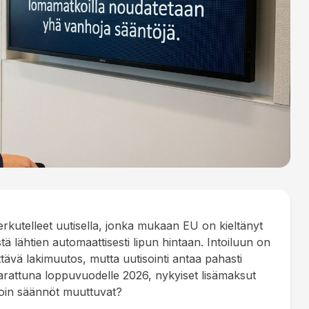
 herkutelleet uutisella, jonka mukaan EU on kieltänyt
ä lähtien automaattisesti lipun hintaan. Intoiluun on
ttävä lakimuutos, mutta uutisointi antaa pahasti
varattuna loppuvuodelle 2026, nykyiset lisämaksut
lloin säännöt muuttuvat?