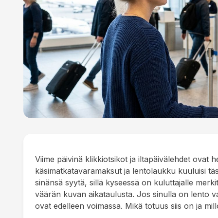
Viime päivinä klikkiotsikot ja iltapäivälehdet ovat
käsimatkatavaramaksut ja lentolaukku kuuluisi täst
sinänsä syytä, sillä kyseessä on kuluttajalle merki
väärän kuvan aikataulusta. Jos sinulla on lento 
ovat edelleen voimassa. Mikä totuus siis on ja mi