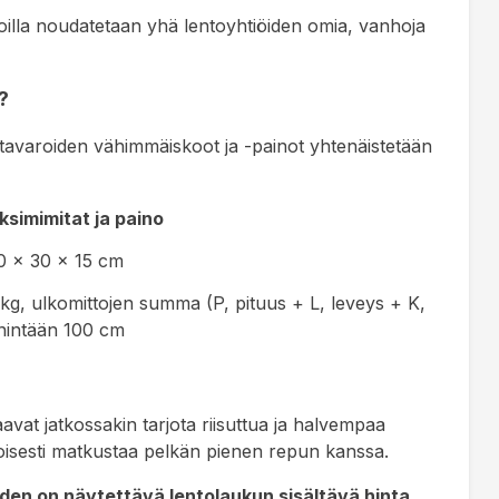
illa noudatetaan yhä lentoyhtiöiden omia, vanhoja
?
tavaroiden vähimmäiskoot ja -painot yhtenäistetään
ksimimitat ja paino
0 x 30 x 15 cm
 kg, ulkomittojen summa (
P, pituus + L, leveys + K,
nintään 100 cm
saavat jatkossakin tarjota riisuttua ja halvempaa
toisesti matkustaa pelkän pienen repun kanssa.
iden on näytettävä lentolaukun sisältävä hinta