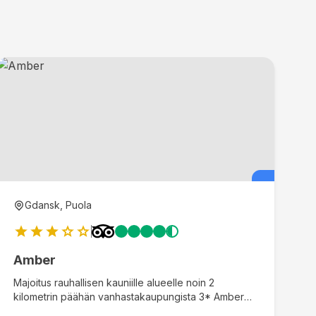
Gdansk, Puola
Amber
Majoitus rauhallisen kauniille alueelle noin 2
kilometrin päähän vanhastakaupungista 3* Amber
Gdansk hotelliin.
Tämä majoituspaikka tarjoaa