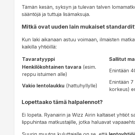
Tämän kesän, syksyn ja tulevan talven lomamatko
sääntöjä ja tuttuja lisämaksuja.
Mitkä ovat uuden lain mukaiset standardit
Kun laki aikanaan astuu voimaan, ilmaisten matka
kaikilla yhtiöillä:
Tavaratyyppi
Sallitut ma
Henkilökohtainen tavara
(esim.
Enintään
4
reppu istuimen alle)
Enintään 7
Vakio lentolaukku
(hattuhyllylle)
korkeus
) e
Lopettaako tämä halpalennot?
Ei lopeta. Ryanairin ja Wizz Airin kaltaiset yhtiöt 
lippuhintaa matkustajille, jotka haluavat vapaaeh
Suurin muutos kuluttajalle on se, että
lentoyhtiö