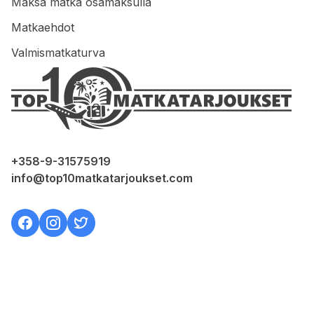
Maksa matka osamaksulla
Matkaehdot
Valmismatkaturva
+358-9-31575919
info@top10matkatarjoukset.com