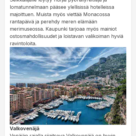
lomatunnelmaan pääsee ylellisissä hotelleissa
majoittuen. Muista myös viettää Monacossa
rantapäivä ja perehdy meren elämään
merimuseossa. Kaupunki tarjoaa myös mainiot
ostosmahdollisuudet ja loistavan valikoiman hyviä
ravintoloita.
Valkovenäjä
Venäjän rajalla sijaitseva Valkovenäjä on hyvin