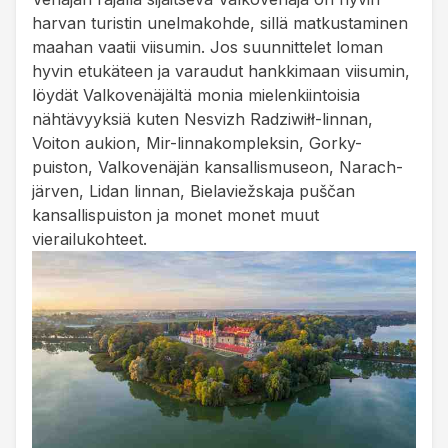
harvan turistin unelmakohde, sillä matkustaminen
maahan vaatii viisumin. Jos suunnittelet loman
hyvin etukäteen ja varaudut hankkimaan viisumin,
löydät Valkovenäjältä monia mielenkiintoisia
nähtävyyksiä kuten Nesvizh Radziwiłł-linnan,
Voiton aukion, Mir-linnakompleksin, Gorky-
puiston, Valkovenäjän kansallismuseon, Narach-
järven, Lidan linnan, Bielaviežskaja puščan
kansallispuiston ja monet monet muut
vierailukohteet.