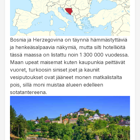
Bosnia ja Herzegovina on täynnä hämmästyttäviä
ja henkeäsalpaavia näkymiä, mutta silti hotelliöitä
tässä maassa on listattu noin 1 300 000 vuodessa.
Maan upeat maisemat kuten kaupunkia peittävät
vuoret, turkoosin siniset joet ja kauniit
vesiputoukset ovat jääneet monen matkalistalta
pois, sillä moni muistaa alueen edelleen
sotatantereena.