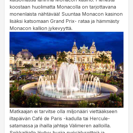
koostaan huolimatta Monacolla on tarjottavana
monenlaista nähtävää! Suuntaa Monacon kasinon
lisäksi katsomaan Grand Prix- rataa ja hämmästy
Monacon kallion jykevyyttä.
Matkaajan ei tarvitse olla miljonääri viettääkseen
iltapäivän Café de Paris -kadulla tai Hercule-
satamassa ja ihailla jahteja Välimeren aalloilla.
Seikkailijalle löytyy hurjia pyöräilyreittejä ja