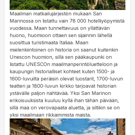
Maailman matkailujärjestön mukaan San
Marinossa on listattu vain 78 000 hotelliyöpymistä
vuodessa. Maan tunnettavuus on yllättävän
huono, huomioon ottaen sen sijainnin lähellä
suosittua turistimaata Italiaa. Maan
mielenkiintoinen on historia on saanut kuitenkin
Unescon huomion, sillä sen pääkaupunki on
listattu UNESCOn maailmanperintöluetteloon ja
kaupungin historialliset kohteet kuten 1500- ja
1600-luvuilta peräisin olevat luostarit, 1700-luvun
teatteri ja 1800-luvun kirkko tarjoavat historian
ystävälle paljon nähtävää. Yksi San Marinon
erikoisuuksista kuuluu kyllä ihan tähän päivään,
sillä maa on verovapaata aluetta, ja siltikin se on
yksi maailmaan rikkaimmista maista.