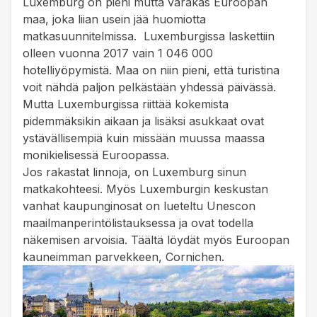
Luxemburg on pieni mutta varakas Euroopan
maa, joka liian usein jää huomiotta
matkasuunnitelmissa. Luxemburgissa laskettiin
olleen vuonna 2017 vain 1 046 000
hotelliyöpymistä. Maa on niin pieni, että turistina
voit nähdä paljon pelkästään yhdessä päivässä.
Mutta Luxemburgissa riittää kokemista
pidemmäksikin aikaan ja lisäksi asukkaat ovat
ystävällisempiä kuin missään muussa maassa
monikielisessä Euroopassa.
Jos rakastat linnoja, on Luxemburg sinun
matkakohteesi. Myös Luxemburgin keskustan
vanhat kaupunginosat on lueteltu Unescon
maailmanperintölistauksessa ja ovat todella
näkemisen arvoisia. Täältä löydät myös Euroopan
kauneimman parvekkeen, Cornichen.