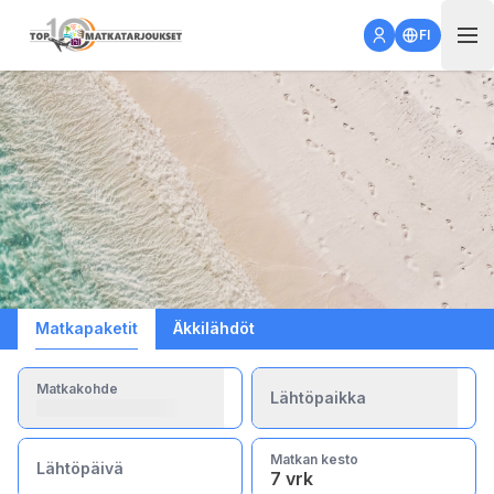
Open 
FI
Matkapaketit
Äkkilähdöt
Matkakohde
Lähtöpaikka
Matkan kesto
Lähtöpäivä
7 vrk