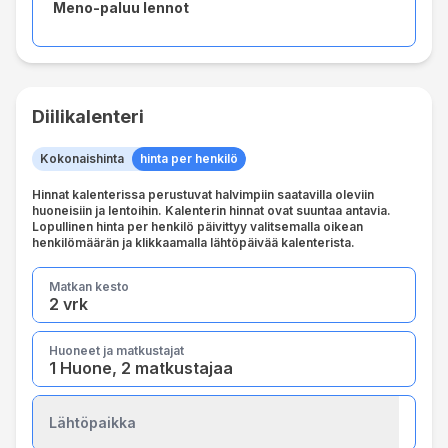
Meno-paluu lennot
Diilikalenteri
Kokonaishinta
hinta per henkilö
Hinnat kalenterissa perustuvat halvimpiin saatavilla oleviin
huoneisiin ja lentoihin. Kalenterin hinnat ovat suuntaa antavia.
Lopullinen hinta per henkilö päivittyy valitsemalla oikean
henkilömäärän ja klikkaamalla lähtöpäivää kalenterista.
Matkan kesto
2 vrk
Huoneet ja matkustajat
1 Huone, 2 matkustajaa
Lähtöpaikka