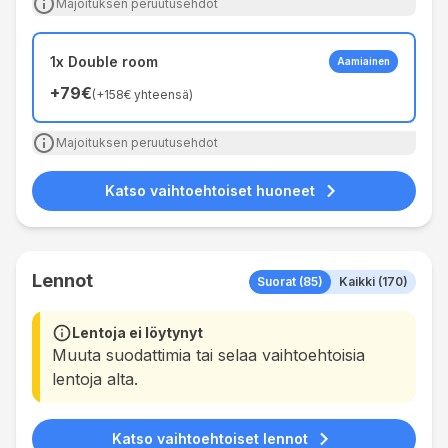
Majoituksen peruutusehdot
1x Double room
Aamiainen
+
79€
(
+
158€
yhteensä
)
Majoituksen peruutusehdot
Katso vaihtoehtoiset huoneet
Lennot
Suorat (85)
Kaikki (170)
Lentoja ei löytynyt
Muuta suodattimia tai selaa vaihtoehtoisia
lentoja alta.
Katso vaihtoehtoiset lennot