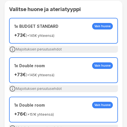
Valitse huone ja ateriatyyppi
1x BUDGET STANDARD
Vain huone
+
73€
(
+
145€
yhteensä
)
Majoituksen peruutusehdot
1x Double room
Vain huone
+
73€
(
+
145€
yhteensä
)
Majoituksen peruutusehdot
1x Double room
Vain huone
+
76€
(
+
151€
yhteensä
)