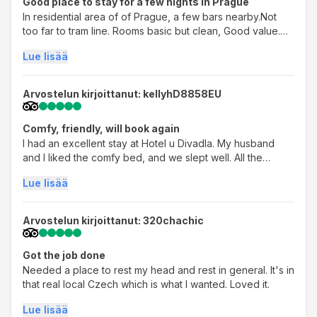
Good place to stay for a few nights in Prague
In residential area of of Prague, a few bars nearby.Not
too far to tram line. Rooms basic but clean, Good value.
Good breakfast, Great staff, very helpful ladies at
Lue lisää
reception. Even got a little birthday cake! Would stay here
again.
Arvostelun kirjoittanut: kellyhD8858EU
Comfy, friendly, will book again
I had an excellent stay at Hotel u Divadla. My husband
and I liked the comfy bed, and we slept well. All the
reviews about the great breakfast are to be trusted-- we
Lue lisää
liked it, too. The staff is friendly and helpful.
Arvostelun kirjoittanut: 320chachic
Got the job done
Needed a place to rest my head and rest in general. It's in
that real local Czech which is what I wanted. Loved it.
Lue lisää