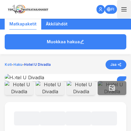
Open 
FI
Matkapaketit
Äkkilähdöt
Matkakohde
Muokkaa hakua
Lähtöpaikka
Lähtöpäivä
Matkan kesto
7 vrk
Koti
-
Haku
-
Hotel U Divadla
Jaa
Huoneet ja matkustajat
1 Huone, 2 matkustajaa