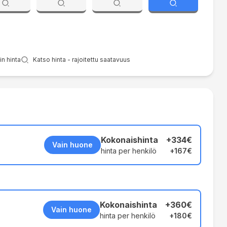
n hinta
Katso hinta - rajoitettu saatavuus
Kokonaishinta
+
334€
Vain huone
hinta per henkilö
+
167€
Kokonaishinta
+
360€
Vain huone
hinta per henkilö
+
180€