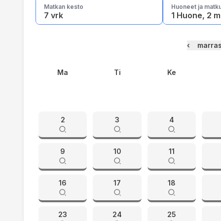
Matkan kesto
Huoneet ja matku
7 vrk
1 Huone, 2 m
‹
marra
Ma
Ti
Ke
2
3
4
9
10
11
16
17
18
23
24
25