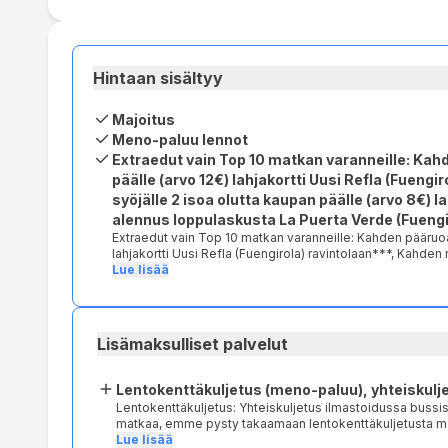
Hintaan sisältyy
Majoitus
Meno-paluu lennot
Extraedut vain Top 10 matkan varanneille: Kahd
päälle (arvo 12€) lahjakortti Uusi Refla (Fueng
syöjälle 2 isoa olutta kaupan päälle (arvo 8€) 
alennus loppulaskusta La Puerta Verde (Fuengi
Extraedut vain Top 10 matkan varanneille: Kahden pääruoan ostajalle ilmainen viinipullo kaupan päälle (arvo 12€)
lahjakortti Uusi Refla (Fuengirola) ravintolaan***, Kahden normaalikokoisen pinsan syöjälle 2 isoa olutta kaupan päälle
(arvo 8€) lahjakortti Ravintola Levanto Fuengirolaan****
Lue lisää
ravintolaan***** *** Uusi Refla, Fuengirola: Kahden pääruoan ostajalle ilmainen viinipullo kaupan päälle (arvo 12€)
koodilla TOP10 ja näyttämällä varausvahvistuksesi. Asiakas vastaa itse
Fuengirola: Kahden normaalikokoisen pinsan syöjälle 2 isoa olutta kaupan pä
varausvahvistuksesi. Asiakas vastaa itse ravintolavarauksesta. ***** La Puerta Verde, Fuengirola. -
Lisämaksulliset palvelut
loppulaskusta koodilla TOP10 ja näyttämällä varausvahvis
Lentokenttäkuljetus (meno-paluu), yhteiskulj
Lentokenttäkuljetus: Yhteiskuljetus ilmastoidussa bussi
matkaa, emme pysty takaamaan lentokenttäkuljetusta m
lentokenttäkuljetusta menomatkalle viime hetken varauks
Lue lisää