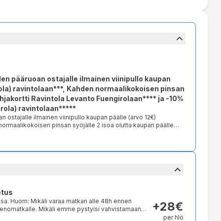
en pääruoan ostajalle ilmainen viinipullo kaupan
irola) ravintolaan***, Kahden normaalikokoisen pinsan
lahjakortti Ravintola Levanto Fuengirolaan**** ja -10%
rola) ravintolaan*****
 ja -10% alennus loppulaskusta La Puerta Verde (Fuengirola)
 ravintolavarauksesta. **** Ravintola Levanto
älle (arvo 8€) koodilla TOP10 ja näyttämällä
10% alennus
tuksesi. Asiakas vastaa itse ravintolavarauksesta.
etus
ssa. Huom: Mikäli varaa matkan alle 48h ennen
+
28€
enomatkalle. Mikäli emme pystyisi vahvistamaan
esta johtuen, ilmoitamme tästä ennen lähtöä, ja
per hlö