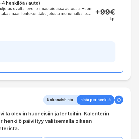
sta matkan jälkeen. Viime hetken varauksissa,
4 henkilöä / auto)
spalvelusta.
kuljetus ovelta-ovelle ilmastoidussa autossa. Huom:
+
99€
 takaamaan lentokenttäkuljetusta menomatkalle.
a menomatkalle viime hetken varauksesta johtuen,
kpl
etuksen osuuden matkapaketin hinnasta matkan
Kokonaishinta
hinta per henkilö
lla oleviin huoneisiin ja lentoihin. Kalenterin
r henkilö päivittyy valitsemalla oikean
terista.