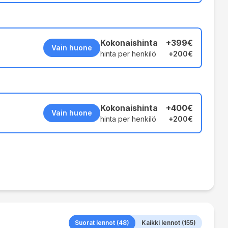
Kokonaishinta
+
399€
Vain huone
hinta per henkilö
+
200€
Kokonaishinta
+
400€
Vain huone
hinta per henkilö
+
200€
Suorat lennot (48)
Kaikki lennot (155)