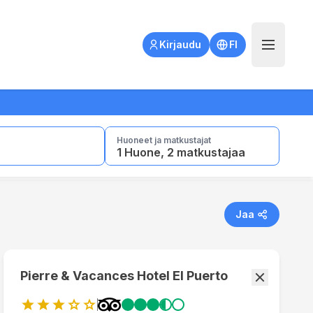
Open main
Kirjaudu
FI
Huoneet ja matkustajat
1 Huone, 2 matkustajaa
Jaa
Pierre & Vacances Hotel El Puerto