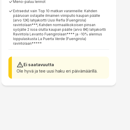
Meno-paluu lennot
Extraedut vain Top 10 matkan varanneille: Kahden
pääruoan ostajalle ilmainen viinipullo kaupan päälle
(arvo 12€) lahjakortti Uusi Refla (Fuengirola)
ravintolaan***, Kahden normaalikokoisen pinsan
syöjälle 2 isoa olutta kaupan päälle (arvo 8€) lahjakortti
Ravintola Levanto Fuengirolaan**** ja -10% alennus
loppulaskusta La Puerta Verde (Fuengirola)
ravintolaan*****
Ei saatavuutta
Ole hyvä ja tee uusi haku eri päivämäärillä.