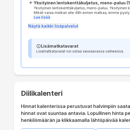
hyvitämme menokuljetuksen osuuden matkapaketin hinna
Yksityinen lentokenttäkuljetus, meno-paluu (1-
mikäli menokuljetus on tärkeä, tarkista saatavuus asiaka
Yksityinen lentokenttäkuljetus, meno-paluu. Yksityinen 
Mikäli varaa matkan alle 48h ennen matkaa, emme pysty
Mikäli emme pystyisi vahvistamaan lentokenttäkuljetust
Lue lisää
ilmoitamme tästä ennen lähtöä, ja hyvitämme menokulj
Näytä kaikki lisäpalvelut
jälkeen. Viime hetken varauksissa, varmista saatavuus.
Lisämatkatavarat
Lisämatkatavarat voi ostaa seuraavassa vaiheessa.
Diilikalenteri
Hinnat kalenterissa perustuvat halvimpiin saatavi
hinnat ovat suuntaa antavia. Lopullinen hinta pe
henkilömäärän ja klikkaamalla lähtöpäivää kalen