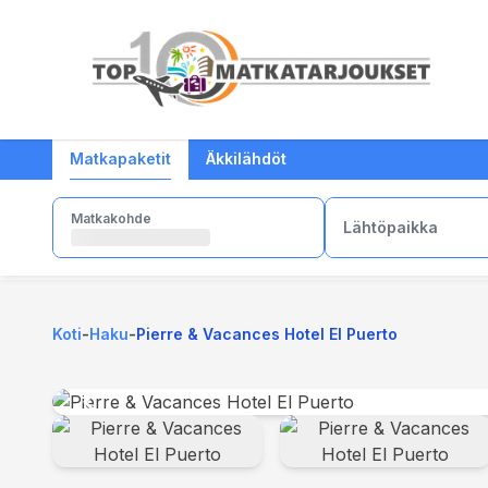
Long stay tarjoukset
Golfmatkat- ja golf
Fuengirola
Maksa matka osamaksu
Matkapaketit
Äkkilähdöt
tarjoukset
Benalmadena
Calahonda
Matkakohde
Lähtöpaikka
Costa Blanca
Teneriffa
Turkki
Koti
-
Haku
-
Pierre & Vacances Hotel El Puerto