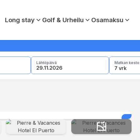
Long stay
Golf & Urheilu
Osamaksu
lla
Torremolinos
Marbella
Lähtöpäivä
Matkan kesto
Gran Canaria
7 vrk