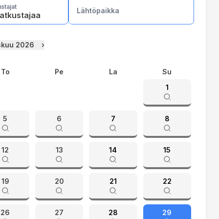
stajat
Lähtöpaikka
atkustajaa
skuu 2026
›
To
Pe
La
Su
1
5
6
7
8
12
13
14
15
19
20
21
22
26
27
28
29