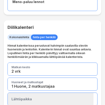
Meno-paluu lennot
Diilikalenteri
Kokonaishinta
hinta per henkilö
Hinnat kalenterissa perustuvat halvimpiin saatavilla oleviin
huoneisiin ja lentoihin. Kalenterin hinnat ovat suuntaa antavia.
Lopullinen hinta per henkilö päivittyy valitsemalla oikean
henkilömäärän ja klikkaamalla lähtöpäivää kalenterista.
Matkan kesto
2 vrk
Huoneet ja matkustajat
1 Huone, 2 matkustajaa
Lähtöpaikka