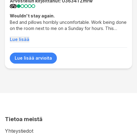
Arvostelun kirjoittanut: O3634TZmrw
Wouldn't stay again.
Bed and pillows horribly uncomfortable. Work being done
on the room next to me on a Sunday for hours. This
wouldn't have been a problem if I was told. I paid for a
Lue lisää
hotel room under the impression I was able to relax in it
when I need to. Unfortunately I was massively disturbed
with no warning/heads up. Location and price not too bad.
Lue lisää arvioita
Staff friendly enough. but I can't overlook the fact that if
you pay for a hotel room, you should at least be told if
they will be doing maintenance right next to your room so
you can plan your activities around it at least.
Tietoa meistä
Yhteystiedot