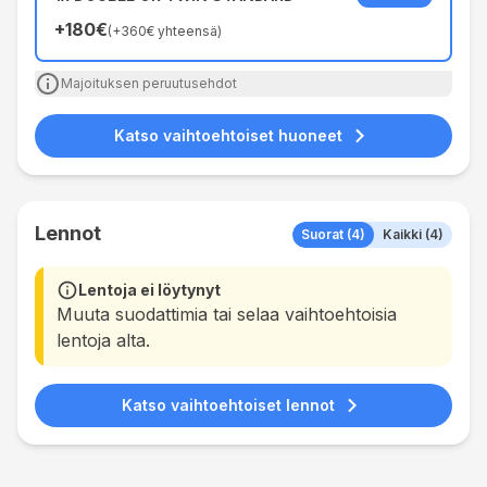
+
180€
(
+
360€
yhteensä
)
Majoituksen peruutusehdot
Katso vaihtoehtoiset huoneet
Lennot
Suorat (4)
Kaikki (4)
Lentoja ei löytynyt
Muuta suodattimia tai selaa vaihtoehtoisia
lentoja alta.
Katso vaihtoehtoiset lennot