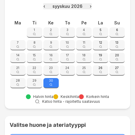
‹
syyskuu 2026
›
Ma
Ti
Ke
To
Pe
La
Su
1
2
3
4
5
6
7
8
9
10
11
12
13
14
15
16
17
18
19
20
21
22
23
24
25
26
27
28
29
30
Halvin hinta
Keskihinta
Korkein hinta
Katso hinta - rajoitettu saatavuus
Valitse huone ja ateriatyyppi