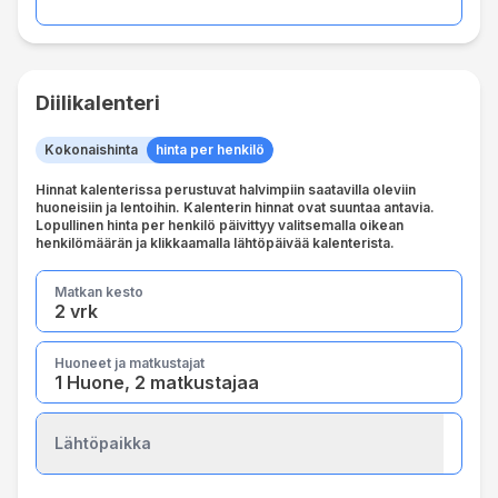
Diilikalenteri
Kokonaishinta
hinta per henkilö
Hinnat kalenterissa perustuvat halvimpiin saatavilla oleviin
huoneisiin ja lentoihin. Kalenterin hinnat ovat suuntaa antavia.
Lopullinen hinta per henkilö päivittyy valitsemalla oikean
henkilömäärän ja klikkaamalla lähtöpäivää kalenterista.
Matkan kesto
2 vrk
Huoneet ja matkustajat
1 Huone, 2 matkustajaa
Lähtöpaikka