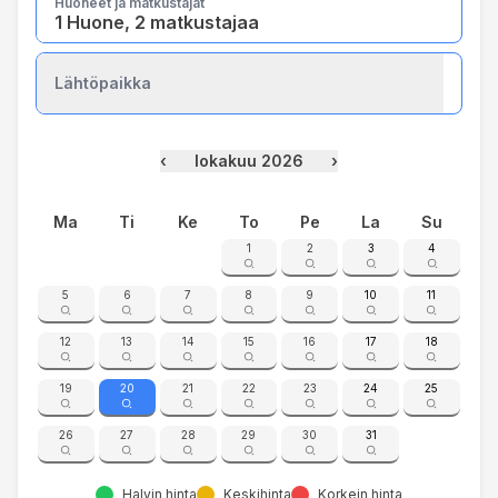
Huoneet ja matkustajat
1 Huone, 2 matkustajaa
Lähtöpaikka
‹
lokakuu 2026
›
Ma
Ti
Ke
To
Pe
La
Su
1
2
3
4
5
6
7
8
9
10
11
12
13
14
15
16
17
18
19
20
21
22
23
24
25
26
27
28
29
30
31
Halvin hinta
Keskihinta
Korkein hinta