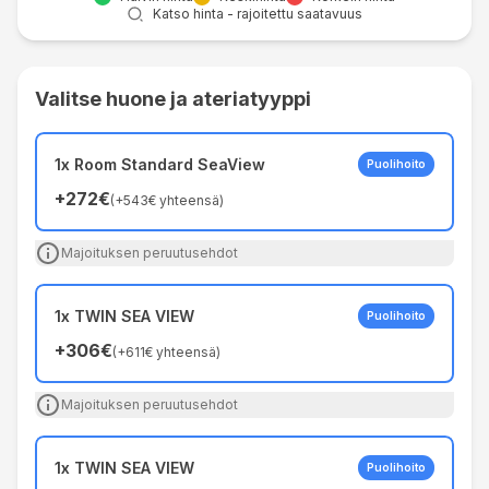
Katso hinta - rajoitettu saatavuus
Valitse huone ja ateriatyyppi
1x Room Standard SeaView
Puolihoito
+
272€
(
+
543€
yhteensä
)
Majoituksen peruutusehdot
1x TWIN SEA VIEW
Puolihoito
+
306€
(
+
611€
yhteensä
)
Majoituksen peruutusehdot
1x TWIN SEA VIEW
Puolihoito