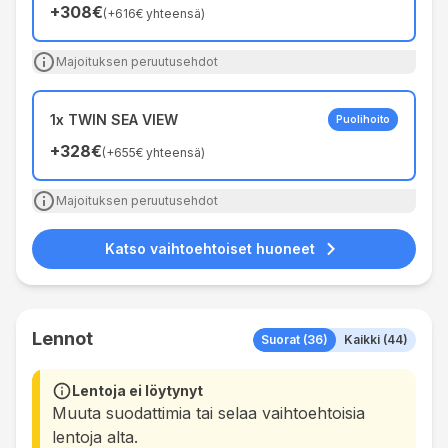
+
308€
(
+
616€
yhteensä
)
Majoituksen peruutusehdot
1x TWIN SEA VIEW
Puolihoito
+
328€
(
+
655€
yhteensä
)
Majoituksen peruutusehdot
Katso vaihtoehtoiset huoneet
Lennot
Suorat (36)
Kaikki (44)
Lentoja ei löytynyt
Muuta suodattimia tai selaa vaihtoehtoisia
lentoja alta.