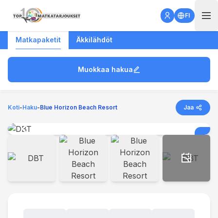
Open 
FI
Matkapaketit
Äkkilähdöt
Matkakohde
Muokkaa hakua
Lähtöpaikka
Lähtöpäivä
Matkan kesto
7 vrk
Koti
-
Haku
-
Blue Horizon Beach Resort
Jaa
Huoneet ja matkustajat
1 Huone, 2 matkustajaa