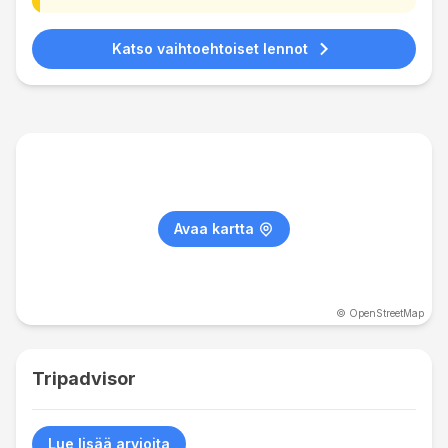
Katso vaihtoehtoiset lennot
Avaa kartta
© OpenStreetMap
Tripadvisor
Lue lisää arvioita