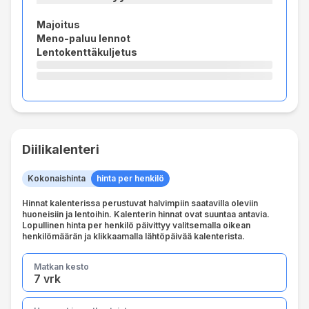
Majoitus
Meno-paluu lennot
Lentokenttäkuljetus
Diilikalenteri
Kokonaishinta
hinta per henkilö
Hinnat kalenterissa perustuvat halvimpiin saatavilla oleviin
huoneisiin ja lentoihin. Kalenterin hinnat ovat suuntaa antavia.
Lopullinen hinta per henkilö päivittyy valitsemalla oikean
henkilömäärän ja klikkaamalla lähtöpäivää kalenterista.
Matkan kesto
7 vrk